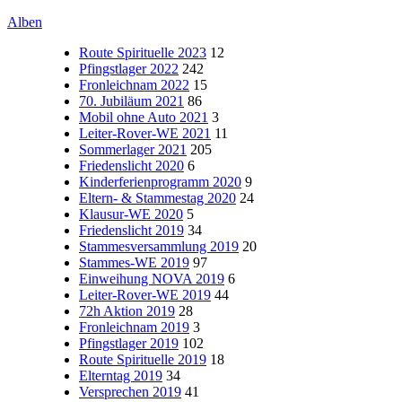
Alben
Route Spirituelle 2023
12
Pfingstlager 2022
242
Fronleichnam 2022
15
70. Jubiläum 2021
86
Mobil ohne Auto 2021
3
Leiter-Rover-WE 2021
11
Sommerlager 2021
205
Friedenslicht 2020
6
Kinderferienprogramm 2020
9
Eltern- & Stammestag 2020
24
Klausur-WE 2020
5
Friedenslicht 2019
34
Stammesversammlung 2019
20
Stammes-WE 2019
97
Einweihung NOVA 2019
6
Leiter-Rover-WE 2019
44
72h Aktion 2019
28
Fronleichnam 2019
3
Pfingstlager 2019
102
Route Spirituelle 2019
18
Elterntag 2019
34
Versprechen 2019
41