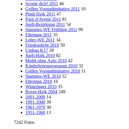
Scoute dich! 2011
46
Grillen Vorstadtinitiative 2011
10
Pfadi-Hajk 2011
47
Paris d'Avenir 2011
81
Jupfi-Bezirkstag 2011
54
Stammes-WE Frühling 2011
99
Elterntag 2011
35
Leiter-WE 2011
34
Friedenslicht 2010
50
Umbau K17
28
Jupfi-Hajk 2010
82
Mobil ohne Auto 2010
42
Kinderferienprogramm 2010
32
Grillen Vorstadtinitiative 2010
11
Stammes-WE 2010
52
Elterntag 2010
16
Winterlager 2010
35
Rover-Hajk 2004
249
2001-2009
14
1991-2000
39
1961-1970
30
1951-1960
13
7242 Fotos