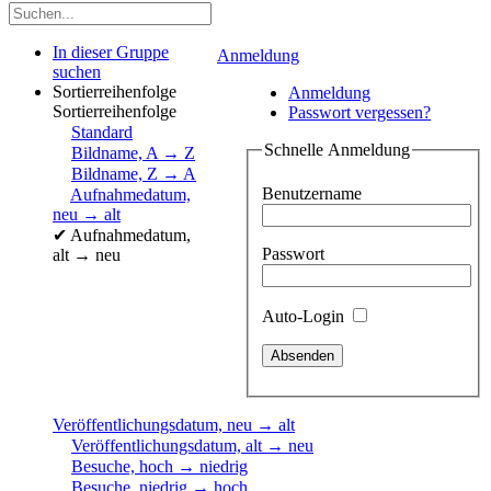
In dieser Gruppe
Anmeldung
suchen
Sortierreihenfolge
Anmeldung
Sortierreihenfolge
Passwort vergessen?
Standard
Schnelle Anmeldung
Bildname, A → Z
Bildname, Z → A
Benutzername
Aufnahmedatum,
neu → alt
✔
Aufnahmedatum,
Passwort
alt → neu
Auto-Login
Veröffentlichungsdatum, neu → alt
Veröffentlichungsdatum, alt → neu
Besuche, hoch → niedrig
Besuche, niedrig → hoch