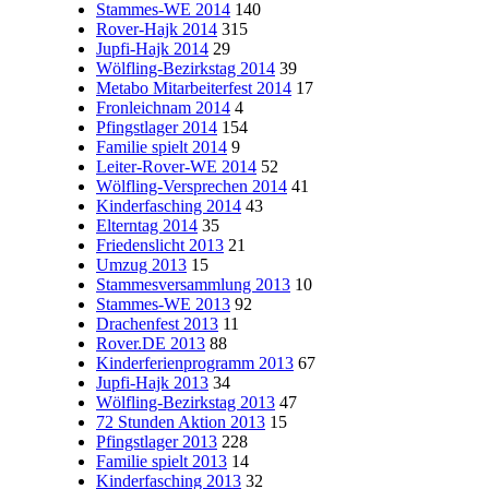
Stammes-WE 2014
140
Rover-Hajk 2014
315
Jupfi-Hajk 2014
29
Wölfling-Bezirkstag 2014
39
Metabo Mitarbeiterfest 2014
17
Fronleichnam 2014
4
Pfingstlager 2014
154
Familie spielt 2014
9
Leiter-Rover-WE 2014
52
Wölfling-Versprechen 2014
41
Kinderfasching 2014
43
Elterntag 2014
35
Friedenslicht 2013
21
Umzug 2013
15
Stammesversammlung 2013
10
Stammes-WE 2013
92
Drachenfest 2013
11
Rover.DE 2013
88
Kinderferienprogramm 2013
67
Jupfi-Hajk 2013
34
Wölfling-Bezirkstag 2013
47
72 Stunden Aktion 2013
15
Pfingstlager 2013
228
Familie spielt 2013
14
Kinderfasching 2013
32